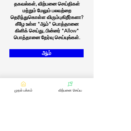
தகவல்கள், விற்பனை செய்திகள்
மற்றும் மேலும் பலவற்றை
தெரிந்துகொள்ள விரும்புகிறீர்களா?
கீழே உள்ள "ஆம்" பொத்தானை
கிளிக் செய்து, பின்னர் "Allow"
பொத்தானை தேர்வு செய்யுங்கள்.
ஆம்
முதல் பக்கம்
விற்பனை செய்ய
எங்களை தொடர்பு கொள்ள
:
contact@bookmylivestock.com
மின்னஞ்சல்
இணைப்புகள்