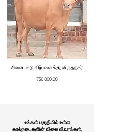
சினை மாடு விற்பனைக்கு, விருதுநகர்
ரேக்ளா வண்டி விற்ப
Price
₹50,000.00
உங்கள் பகுதியில் உள்ள
கால்நடைகளின் விலை விவரங்கள்,