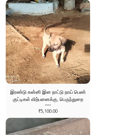
கிடைக்கின்றன. ஒவ்வொரு இனமும்
தனித்துவமான திறன்களைக் கொண்டது,
உங்கள் தேவைக்கேற்ற சிறந்த நாயைக்
கண்டறிய உதவுகிறோம்.
இரண்டு கன்னி இன நாட்டு நாய் பெண்
குட்டிகள் விற்பனைக்கு, பெருந்துறை
Price
₹5,100.00