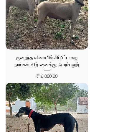
குறைந்த விலையில் சிப்பிப்பாறை
நாய்கள் விற்பனைக்கு, பெரம்பலூர்
Price
₹16,000.00