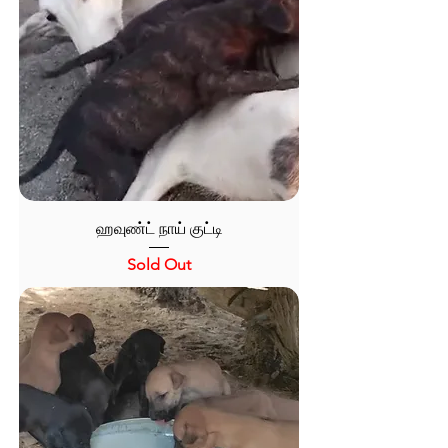
ஹவுண்ட் நாய் குட்டி
Sold Out