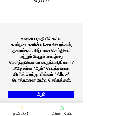
Price
₹50,000.00
உங்கள் பகுதியில் உள்ள
கால்நடைகளின் விலை விவரங்கள்,
தகவல்கள், விற்பனை செய்திகள்
மற்றும் மேலும் பலவற்றை
தெரிந்துகொள்ள விரும்புகிறீர்களா?
கீழே உள்ள "ஆம்" பொத்தானை
கிளிக் செய்து, பின்னர் "Allow"
பொத்தானை தேர்வு செய்யுங்கள்.
ஆம்
முதல் பக்கம்
விற்பனை செய்ய