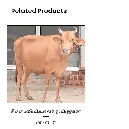
Related Products
சினை மாடு விற்பனைக்கு, விருதுநகர்
ரேக்ளா வண்டி விற்ப
Price
₹50,000.00