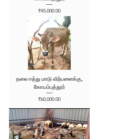
Price
₹45,000.00
தலை ஈத்து மாடு விற்பனைக்கு,
கோயம்புத்தூர்
Price
₹60,000.00