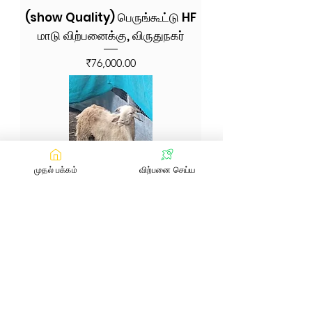
(show Quality) பெருங்கூட்டு HF
மாடு விற்பனைக்கு, விருதுநகர்
Price
₹76,000.00
முதல் பக்கம்
விற்பனை செய்ய
7 கிடாய்கள் விற்பனைக்கு,
நாமக்கல்
Price
₹450.00