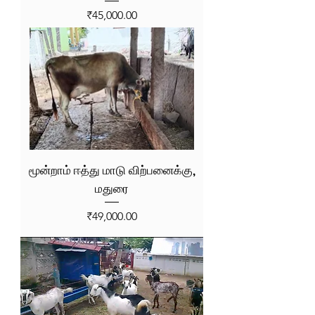
Price
₹45,000.00
மூன்றாம் ஈத்து மாடு விற்பனைக்கு,
மதுரை
Price
₹49,000.00