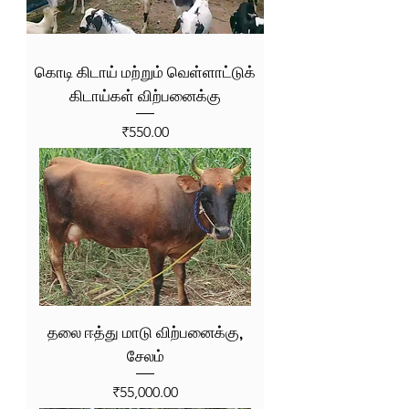
கொடி கிடாய் மற்றும் வெள்ளாட்டுக்
கிடாய்கள் விற்பனைக்கு
Price
₹550.00
தலை ஈத்து மாடு விற்பனைக்கு,
சேலம்
Price
₹55,000.00