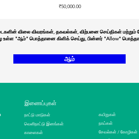
Price
₹50,000.00
நடைகளின் விலை விவரங்கள், தகவல்கள், விற்பனை செய்திகள் மற்றும்
கீழே உள்ள "ஆம்" பொத்தானை கிளிக் செய்து, பின்னர் "Allow" பொத்தா
ஆம்
இணைப்புகள்
m
நாட்டு மாடுகள்
கயிறுகள்
வெளிநாட்டு இனங்கள்
நாய்கள்
சேவல்கள் / கோழிகள்
காளைகள்