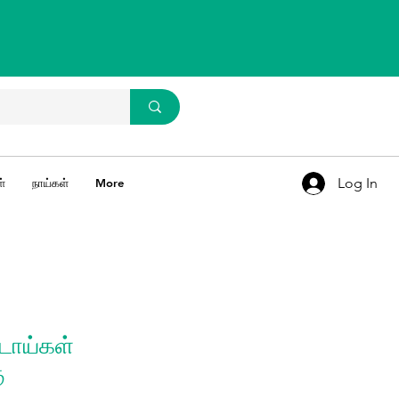
WhatsApp Us
93637 67769
Log In
்
நாய்கள்
More
ிடாய்கள்
ு