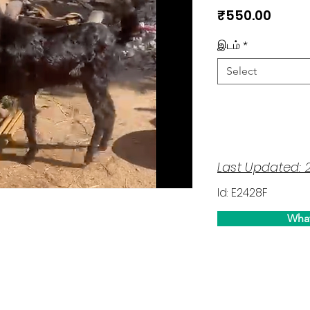
Price
₹550.00
இடம்
*
Select
Last Updated: 
Id: E2428F
Wha