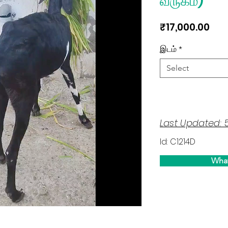
வருகம்)
Pri
₹17,000.00
இடம்
*
Select
Last Updated: 
Id: C1214D
Wha