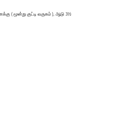
க்கு ( மூன்று குட்டி வருகம் ), ஆடு 3½