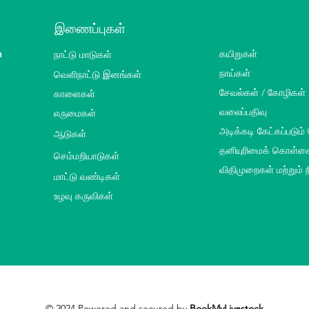
இணைப்புகள்
m
நாட்டு மாடுகள்
கயிறுகள்
வெளிநாட்டு இனங்கள்
நாய்கள்
சேவல்கள் / கோழிகள்
காளைகள்
வலைப்பதிவு
எருமைகள்
அடிக்கடி கேட்கப்படும்
ஆடுகள்
தனியுரிமைக் கொள்க
செம்மறியாடுகள்
விதிமுறைகள் மற்றும்
மாட்டு வண்டிகள்
உழவு கருவிகள்
© 2024 Powered and secured by
BookMyLivestock