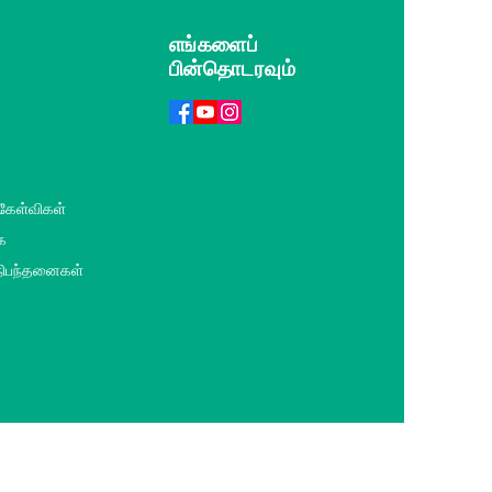
எங்களைப்
பின்தொடரவும்
 கேள்விகள்
ை
 நிபந்தனைகள்