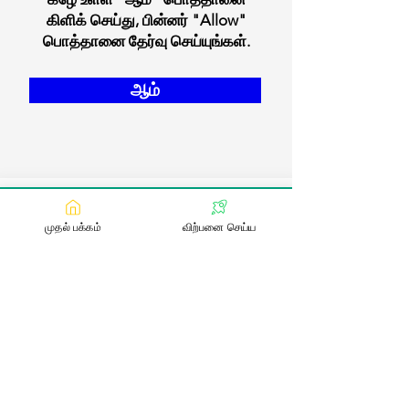
கிளிக் செய்து, பின்னர் "Allow"
பொத்தானை தேர்வு செய்யுங்கள்.
ஆம்
முதல் பக்கம்
விற்பனை செய்ய
எங்களை தொடர்பு கொள்ள
:
contact@bookmylivestock.com
மின்னஞ்சல்
இணைப்புகள்
நாட்டு மாடுகள்
வெளிநாட்டு இனங்கள்
காளைகள்