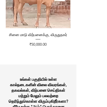
சினை மாடு விற்பனைக்கு, விருதுநகர்
ரேக்ளா வண்டி விற்ப
Price
₹50,000.00
உங்கள் பகுதியில் உள்ள
கால்நடைகளின் விலை விவரங்கள்,
தகவல்கள், விற்பனை செய்திகள்
மற்றும் மேலும் பலவற்றை
தெரிந்துகொள்ள விரும்புகிறீர்களா?
கீழே உள்ள "ஆம்" பொத்தானை