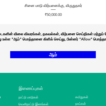
சினை மாடு விற்பனைக்கு, விருதுநகர்
Price
₹50,000.00
நடைகளின் விலை விவரங்கள், தகவல்கள், விற்பனை செய்திகள் மற்றும்
கீழே உள்ள "ஆம்" பொத்தானை கிளிக் செய்து, பின்னர் "Allow" பொத்தா
ஆம்
இணைப்புகள்
m
நாட்டு மாடுகள்
கயிறுகள்
வெளிநாட்டு இனங்கள்
நாய்கள்