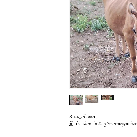
3 மாத சினை,
இடம்: பல்லடம் அருகே காமநாயக்