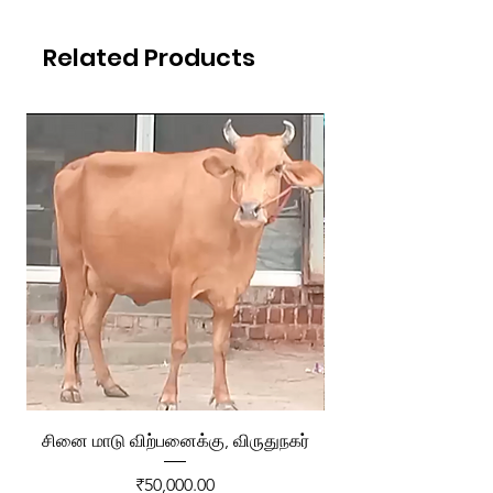
Related Products
சினை மாடு விற்பனைக்கு, விருதுநகர்
ரேக்ளா வண்டி விற்ப
Price
₹50,000.00