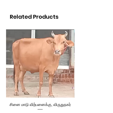
Related Products
சினை மாடு விற்பனைக்கு, விருதுநகர்
ரேக்ளா வண்டி விற்ப