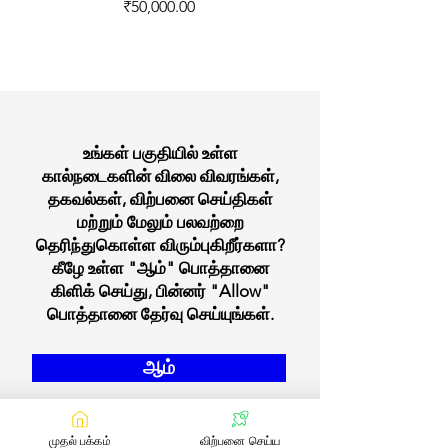
Price
₹50,000.00
உங்கள் பகுதியில் உள்ள
கால்நடைகளின் விலை விவரங்கள்,
தகவல்கள், விற்பனை செய்திகள்
மற்றும் மேலும் பலவற்றை
தெரிந்துகொள்ள விரும்புகிறீர்களா?
கீழே உள்ள "ஆம்" பொத்தானை
கிளிக் செய்து, பின்னர் "Allow"
பொத்தானை தேர்வு செய்யுங்கள்.
ஆம்
முதல் பக்கம்
விற்பனை செய்ய