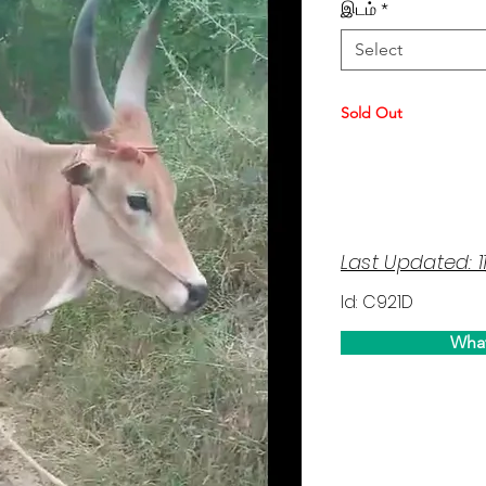
இடம்
*
Select
Sold Out
Last Updated: 1
Id: C921D
Wha