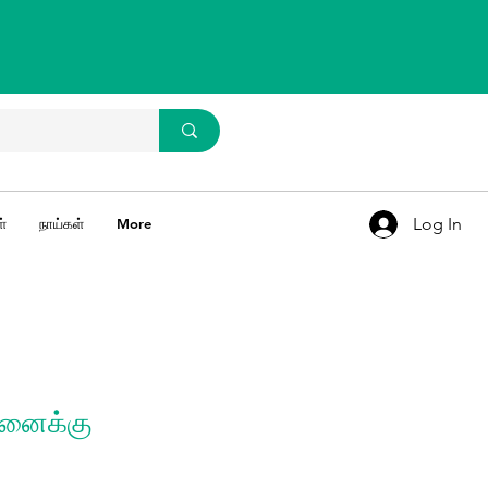
WhatsApp Us
93637 67769
Log In
்
நாய்கள்
More
பனைக்கு