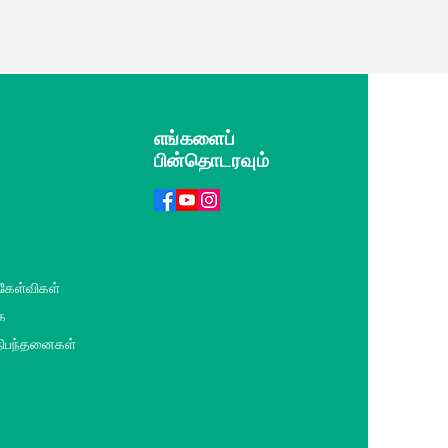
எங்களைப்
பின்தொடரவும்
 கேள்விகள்
ை
 நிபந்தனைகள்