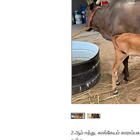
2-ஆம் ஈத்து, காங்கேயம் காராம்பசு