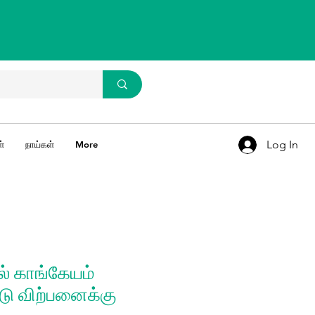
WhatsApp Us
93637 67769
Log In
்
நாய்கள்
More
ல் காங்கேயம்
ாடு விற்பனைக்கு