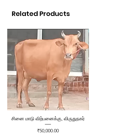
Related Products
சினை மாடு விற்பனைக்கு, விருதுநகர்
ரேக்ளா வண்டி விற்ப
Price
₹50,000.00