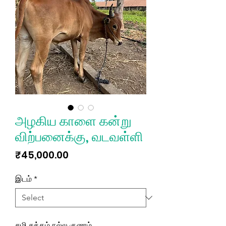
அழகிய காளை கன்று
விற்பனைக்கு, வடவள்ளி
Price
₹45,000.00
இடம்
*
சுழி சுத்தம் நல்ல குணம்,