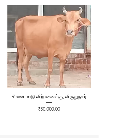
சினை மாடு விற்பனைக்கு, விருதுநகர்
ரேக்ளா வண்டி விற்ப
Price
₹50,000.00