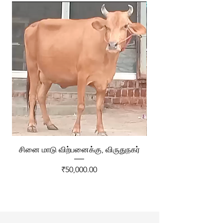
சினை மாடு விற்பனைக்கு, விருதுநகர்
ரேக்ளா வண்டி விற்ப
Price
₹50,000.00