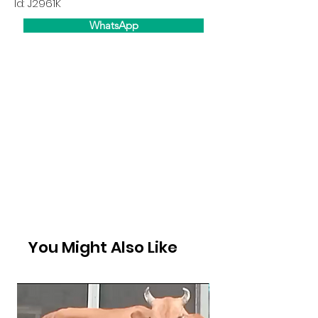
Id: J2961K
WhatsApp
You Might Also Like