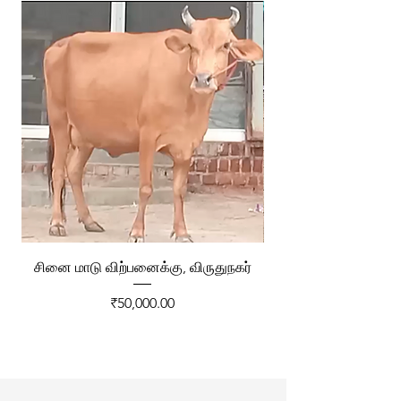
சினை மாடு விற்பனைக்கு, விருதுநகர்
ரேக்ளா வண்டி விற்ப
Price
₹50,000.00