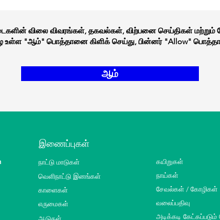
நடைகளின் விலை விவரங்கள், தகவல்கள், விற்பனை செய்திகள் மற்றும்
கீழே உள்ள "ஆம்" பொத்தானை கிளிக் செய்து, பின்னர் "Allow" பொத்தா
ஆம்
இணைப்புகள்
m
நாட்டு மாடுகள்
கயிறுகள்
வெளிநாட்டு இனங்கள்
நாய்கள்
சேவல்கள் / கோழிகள்
காளைகள்
வலைப்பதிவு
எருமைகள்
அடிக்கடி கேட்கப்படும்
ஆடுகள்