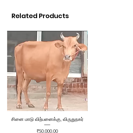
Related Products
சினை மாடு விற்பனைக்கு, விருதுநகர்
ரேக்ளா வண்டி விற்ப
Price
₹50,000.00