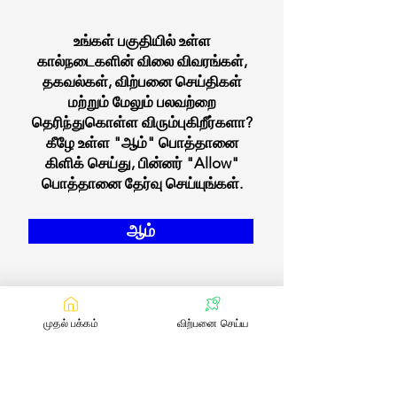
உங்கள் பகுதியில் உள்ள
கால்நடைகளின் விலை விவரங்கள்,
தகவல்கள், விற்பனை செய்திகள்
மற்றும் மேலும் பலவற்றை
தெரிந்துகொள்ள விரும்புகிறீர்களா?
கீழே உள்ள "ஆம்" பொத்தானை
கிளிக் செய்து, பின்னர் "Allow"
பொத்தானை தேர்வு செய்யுங்கள்.
ஆம்
முதல் பக்கம்
விற்பனை செய்ய
எங்களை தொடர்பு கொள்ள