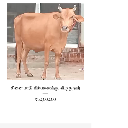
சினை மாடு விற்பனைக்கு, விருதுநகர்
ரேக்ளா வண்டி விற்ப
Price
₹50,000.00