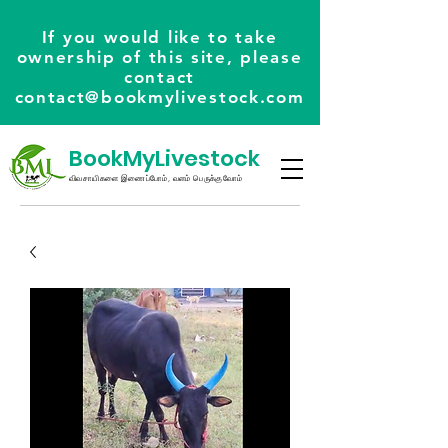
If you would like to take
ownership of this site, please
contact
contact@bookmylivestock.com
BookMyLivestock
விவசாயிகளை இணைப்போம், வளம் பெருக்குவோம்