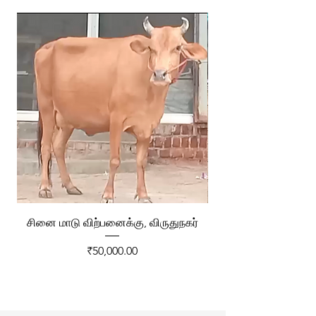
சினை மாடு விற்பனைக்கு, விருதுநகர்
ரேக்ளா வண்டி விற்ப
Price
₹50,000.00