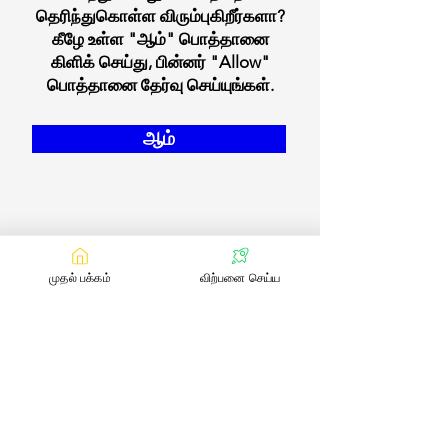
தெரிந்துகொள்ள விரும்புகிறீர்களா?
கீழே உள்ள "ஆம்" பொத்தானை
கிளிக் செய்து, பின்னர் "Allow"
பொத்தானை தேர்வு செய்யுங்கள்.
ஆம்
முதல் பக்கம்
விற்பனை செய்ய
எங்களை தொடர்பு கொள்ள
:
contact@bookmylivestock.com
மின்னஞ்சல்
இணைப்புகள்
நாட்டு மாடுகள்