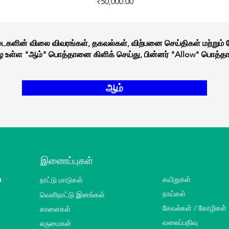
Price
₹50,000.00
நடைகளின் விலை விவரங்கள், தகவல்கள், விற்பனை செய்திகள் மற்றும்
கீழே உள்ள "ஆம்" பொத்தானை கிளிக் செய்து, பின்னர் "Allow" பொத்தா
ஆம்
இணைப்புகள்
m
நாட்டு மாடுகள்
கயிறுகள்
வெளிநாட்டு இனங்கள்
நாய்கள்
சேவல்கள் / கோழிகள்
காளைகள்
வலைப்பதிவு
எருமைகள்