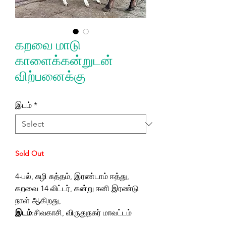
கறவை மாடு
காளைக்கன்றுடன்
விற்பனைக்கு
இடம்
*
Sold Out
4-பல், சுழி சுத்தம், இரண்டாம் ஈத்து,
கறவை 14 லிட்டர், கன்று ஈனி இரண்டு
நாள் ஆகிறது,
இடம்
:சிவகாசி, விருதுநகர் மாவட்டம்