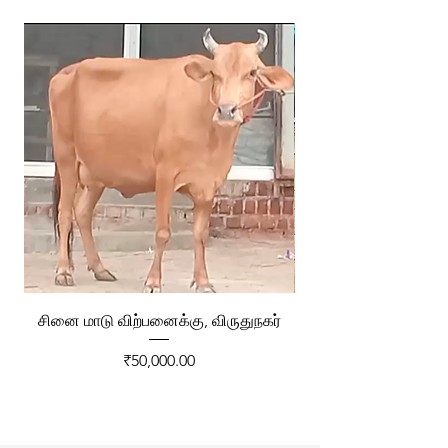
சினை மாடு விற்பனைக்கு, விருதுநகர்
ரேக்ளா வண்டி விற்ப
Price
₹50,000.00