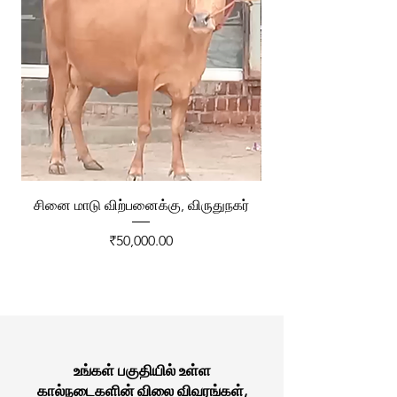
சினை மாடு விற்பனைக்கு, விருதுநகர்
ரேக்ளா வண்டி விற்ப
Price
₹50,000.00
உங்கள் பகுதியில் உள்ள
கால்நடைகளின் விலை விவரங்கள்,