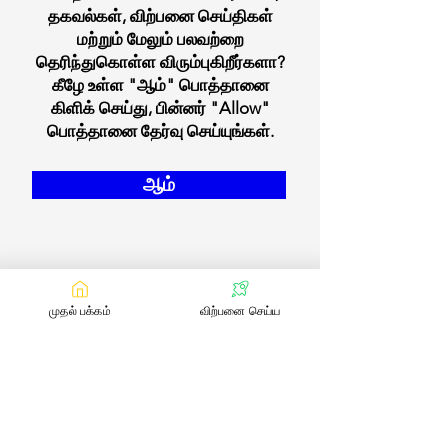
தகவல்கள், விற்பனை செய்திகள்
மற்றும் மேலும் பலவற்றை
தெரிந்துகொள்ள விரும்புகிறீர்களா?
கீழே உள்ள "ஆம்" பொத்தானை
கிளிக் செய்து, பின்னர் "Allow"
பொத்தானை தேர்வு செய்யுங்கள்.
ஆம்
முதல் பக்கம்
விற்பனை செய்ய
எங்களை தொடர்பு கொள்ள
:
contact@bookmylivestock.com
மின்னஞ்சல்
இணைப்புகள்