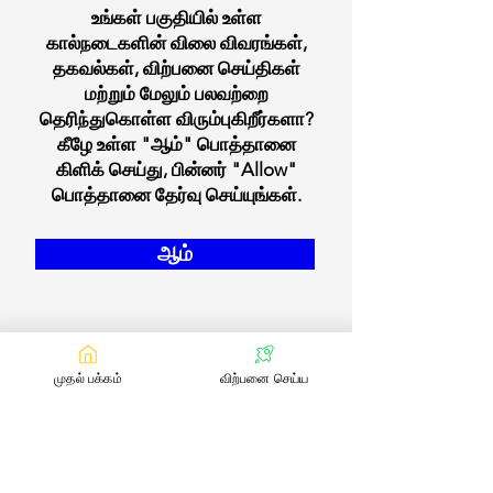
உங்கள் பகுதியில் உள்ள
கால்நடைகளின் விலை விவரங்கள்,
தகவல்கள், விற்பனை செய்திகள்
மற்றும் மேலும் பலவற்றை
தெரிந்துகொள்ள விரும்புகிறீர்களா?
கீழே உள்ள "ஆம்" பொத்தானை
கிளிக் செய்து, பின்னர் "Allow"
பொத்தானை தேர்வு செய்யுங்கள்.
ஆம்
முதல் பக்கம்
விற்பனை செய்ய
எங்களை தொடர்பு கொள்ள
:
contact@bookmylivestock.com
மின்னஞ்சல்