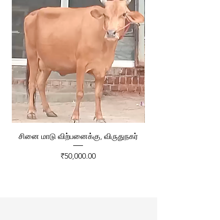
சினை மாடு விற்பனைக்கு, விருதுநகர்
ரேக்ளா வண்டி விற்ப
Price
₹50,000.00