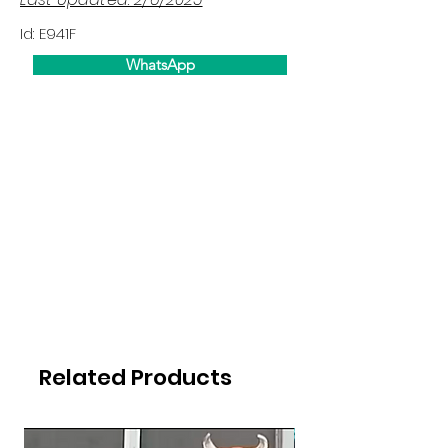
Id: E941F
WhatsApp
Related Products