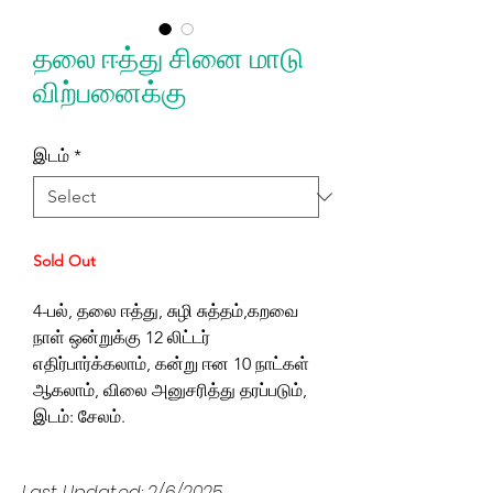
தலை ஈத்து சினை மாடு
விற்பனைக்கு
இடம்
*
Sold Out
4-பல், தலை ஈத்து, சுழி சுத்தம்,கறவை
நாள் ஒன்றுக்கு 12 லிட்டர்
எதிர்பார்க்கலாம், கன்று ஈன 10 நாட்கள்
ஆகலாம், விலை அனுசரித்து தரப்படும்,
இடம்: சேலம்.
Last Updated: 2/6/2025