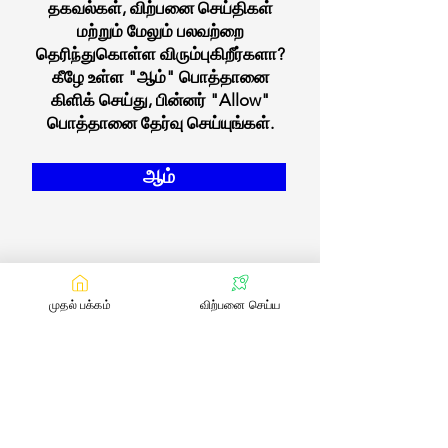
தகவல்கள், விற்பனை செய்திகள்
மற்றும் மேலும் பலவற்றை
தெரிந்துகொள்ள விரும்புகிறீர்களா?
கீழே உள்ள "ஆம்" பொத்தானை
கிளிக் செய்து, பின்னர் "Allow"
பொத்தானை தேர்வு செய்யுங்கள்.
ஆம்
முதல் பக்கம்
விற்பனை செய்ய
எங்களை தொடர்பு கொள்ள
:
contact@bookmylivestock.com
மின்னஞ்சல்
இணைப்புகள்