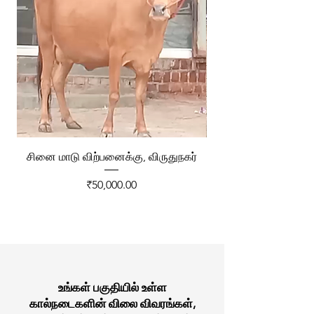
சினை மாடு விற்பனைக்கு, விருதுநகர்
ரேக்ளா வண்டி விற்ப
Price
₹50,000.00
உங்கள் பகுதியில் உள்ள
கால்நடைகளின் விலை விவரங்கள்,