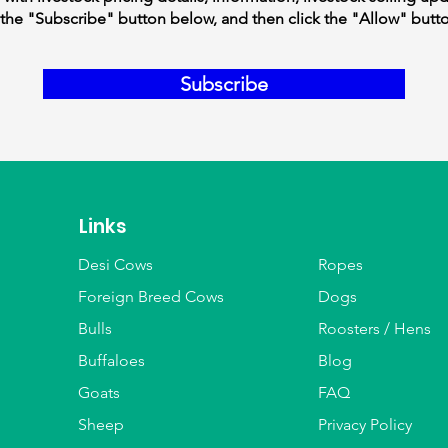
the "Subscribe" button below, and then click the "Allow" butt
Subscribe
Links
Desi Cows
Ropes
Foreign Breed Cows
Dogs
Bulls
Roosters / Hens
Buffaloes
Blog
Goats
FAQ
Sheep
Privacy Policy