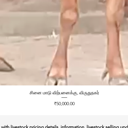
சினை மாடு விற்பனைக்கு, விருதுநகர்
Price
₹50,000.00
ith livestock pricing details, information, livestock selling up