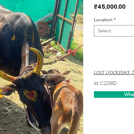
Pri
₹45,000.00
Location
*
Select
Last Updated: 
Id: C2291D
Wha