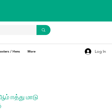
WhatsApp Us
93637 67769
Log In
osters / Hens
More
ம் ஈத்து மாடு
ு