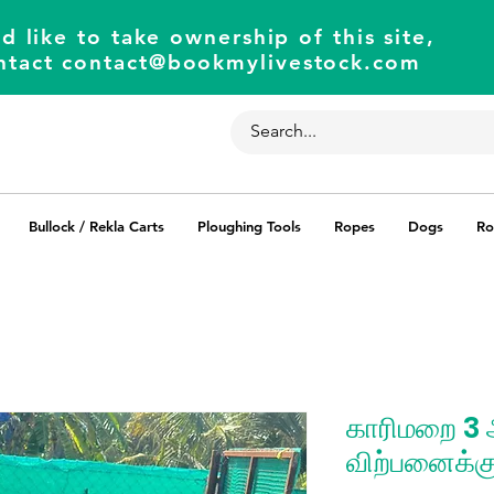
d like to take ownership of this site,
ntact
contact@bookmylivestock.com
Bullock / Rekla Carts
Ploughing Tools
Ropes
Dogs
Ro
காரிமறை 3 ஆ
விற்பனைக்க